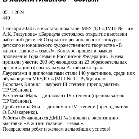
05.11.2024
449
1 ноября 2024 г. в выставочном зале МБУ ДО «ДМШ № 1 им.
А.К. Глазунова» г.Барнаула состоялось открытие выставки
работ победителей Открытого регионального конкурса
детского и юношеского художественного творчества «В
жизни главное – семья!». Конкурс прошел в рамках
проведения Года семьи в Российской Федерации. В нем
приняли участие 203 обучающихся из 23 образовательных
организаций сферы культуры Алтайского края.
Лауреатами и дипломантами стали 140 участников, среди них
обучающиеся МБУДО «ДМШ № 3 г. Рубцовска»:
Воропаев Кирилл – лауреат III степени (преподаватель
Т.Р.Чебанова),
Рахтиенко Марк – дипломант IV степени (преподаватель
Т.Р.Чебанова),
Дробатухина Яна — дипломант IV степени (преподаватель
О.В.Макаренко).
Работы обучающихся ДМШ № 3 вошли в экспозицию
выставки «В жизни главное – семья!».
Поздравляем ребят и желаем дальнейших успехов!