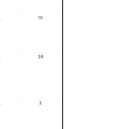
д
10
д
38
д
3