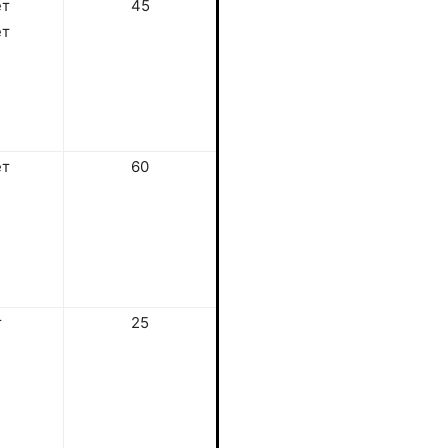
ет
45
ет
ет
60
т
25