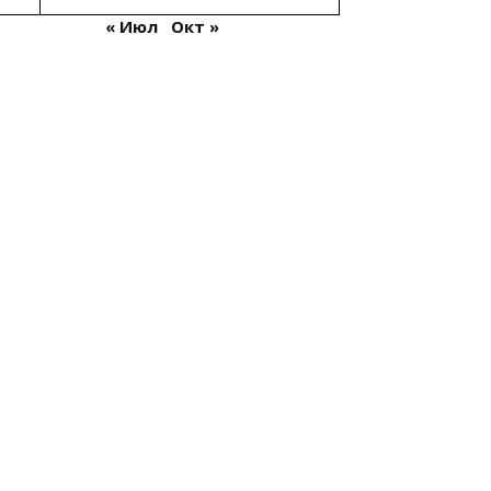
« Июл
Окт »