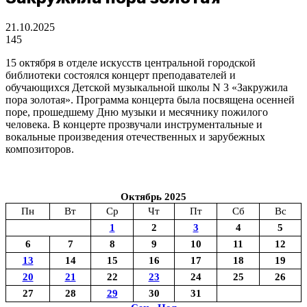
21.10.2025
145
15 октября в отделе искусств центральной городской
библиотеки состоялся концерт преподавателей и
обучающихся Детской музыкальной школы N 3 «Закружила
пора золотая». Программа концерта была посвящена осенней
поре, прошедшему Дню музыки и месячнику пожилого
человека. В концерте прозвучали инструментальные и
вокальные произведения отечественных и зарубежных
композиторов.
Октябрь 2025
Пн
Вт
Ср
Чт
Пт
Сб
Вс
1
2
3
4
5
6
7
8
9
10
11
12
13
14
15
16
17
18
19
20
21
22
23
24
25
26
27
28
29
30
31