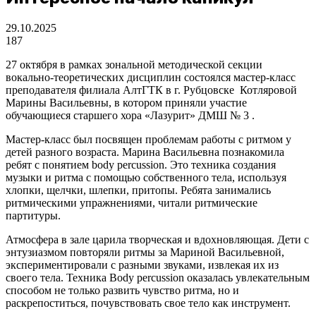
29.10.2025
187
27 октября в рамках зональной методической секции
вокально-теоретических дисциплин состоялся мастер-класс
преподавателя филиала АлтГТК в г. Рубцовске Котляровой
Марины Васильевны, в котором приняли участие
обучающиеся старшего хора «Лазурит» ДМШ № 3 .
Мастер-класс был посвящен проблемам работы с ритмом у
детей разного возраста. Марина Васильевна познакомила
ребят с понятием body percussion. Это техника создания
музыки и ритма с помощью собственного тела, используя
хлопки, щелчки, шлепки, притопы. Ребята занимались
ритмическими упражнениями, читали ритмические
партитуры.
Атмосфера в зале царила творческая и вдохновляющая. Дети с
энтузиазмом повторяли ритмы за Мариной Васильевной,
экспериментировали с разными звуками, извлекая их из
своего тела. Техника Body percussion оказалась увлекательным
способом не только развить чувство ритма, но и
раскрепоститься, почувствовать свое тело как инструмент.