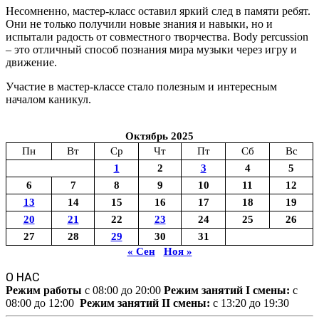
Несомненно, мастер-класс оставил яркий след в памяти ребят.
Они не только получили новые знания и навыки, но и
испытали радость от совместного творчества. Body percussion
– это отличный способ познания мира музыки через игру и
движение.
Участие в мастер-классе стало полезным и интересным
началом каникул.
Октябрь 2025
Пн
Вт
Ср
Чт
Пт
Сб
Вс
1
2
3
4
5
6
7
8
9
10
11
12
13
14
15
16
17
18
19
20
21
22
23
24
25
26
27
28
29
30
31
« Сен
Ноя »
О НАС
Режим работы
c 08:00 до 20:00
Режим занятий I смены:
c
08:00 до 12:00
Режим занятий II смены:
c 13:20 до 19:30