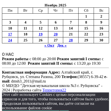
Ноябрь 2025
Пн
Вт
Ср
Чт
Пт
Сб
Вс
1
2
3
4
5
6
7
8
9
10
11
12
13
14
15
16
17
18
19
20
21
22
23
24
25
26
27
28
29
30
« Окт
Дек »
О НАС
Режим работы
c 08:00 до 20:00
Режим занятий I смены:
c
08:00 до 12:00
Режим занятий II смены:
c 13:20 до 19:30
Контактная информация
Адрес:
Алтайский край,
г.
Рубцовск, ул. Степана Разина, 200
Телефон
:(38557) 6-39-42
e-
mail
: dmsh3_2011@mail.ru
© МБУДО "Детская музыкальная школа №3 г. Рубцовска" -
2024 | Разработка сайта
Территория22
Этот сайт использует Cookies с целью персонализации
сервисов и для того, чтобы пользоваться сайтом было удобнее.
Продолжая пользоваться сайтом, вы даёте согласие на
использование файлов cookie