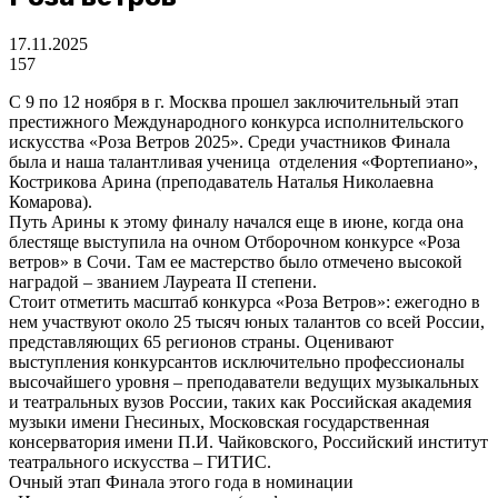
17.11.2025
157
С 9 по 12 ноября в г. Москва прошел заключительный этап
престижного Международного конкурса исполнительского
искусства «Роза Ветров 2025». Среди участников Финала
была и наша талантливая ученица отделения «Фортепиано»,
Кострикова Арина (преподаватель Наталья Николаевна
Комарова).
Путь Арины к этому финалу начался еще в июне, когда она
блестяще выступила на очном Отборочном конкурсе «Роза
ветров» в Сочи. Там ее мастерство было отмечено высокой
наградой – званием Лауреата II степени.
Стоит отметить масштаб конкурса «Роза Ветров»: ежегодно в
нем участвуют около 25 тысяч юных талантов со всей России,
представляющих 65 регионов страны. Оценивают
выступления конкурсантов исключительно профессионалы
высочайшего уровня – преподаватели ведущих музыкальных
и театральных вузов России, таких как Российская академия
музыки имени Гнесиных, Московская государственная
консерватория имени П.И. Чайковского, Российский институт
театрального искусства – ГИТИС.
Очный этап Финала этого года в номинации