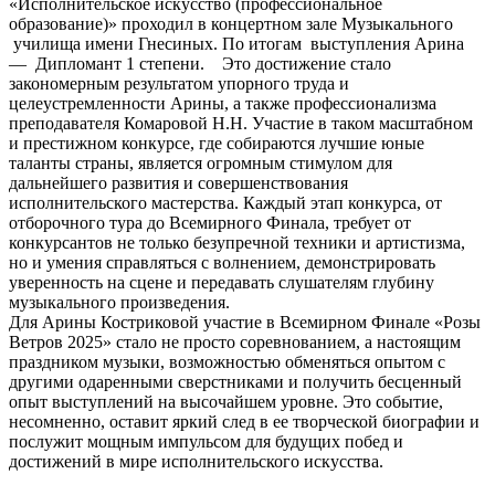
«Исполнительское искусство (профессиональное
образование)» проходил в концертном зале Музыкального
училища имени Гнесиных. По итогам выступления Арина
— Дипломант 1 степени. Это достижение стало
закономерным результатом упорного труда и
целеустремленности Арины, а также профессионализма
преподавателя Комаровой Н.Н. Участие в таком масштабном
и престижном конкурсе, где собираются лучшие юные
таланты страны, является огромным стимулом для
дальнейшего развития и совершенствования
исполнительского мастерства. Каждый этап конкурса, от
отборочного тура до Всемирного Финала, требует от
конкурсантов не только безупречной техники и артистизма,
но и умения справляться с волнением, демонстрировать
уверенность на сцене и передавать слушателям глубину
музыкального произведения.
Для Арины Костриковой участие в Всемирном Финале «Розы
Ветров 2025» стало не просто соревнованием, а настоящим
праздником музыки, возможностью обменяться опытом с
другими одаренными сверстниками и получить бесценный
опыт выступлений на высочайшем уровне. Это событие,
несомненно, оставит яркий след в ее творческой биографии и
послужит мощным импульсом для будущих побед и
достижений в мире исполнительского искусства.